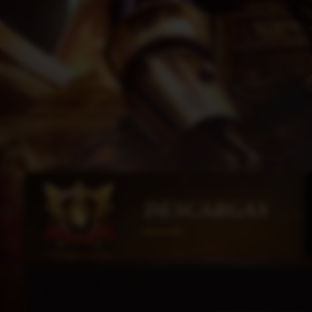
DESCARGAS
HorusMU