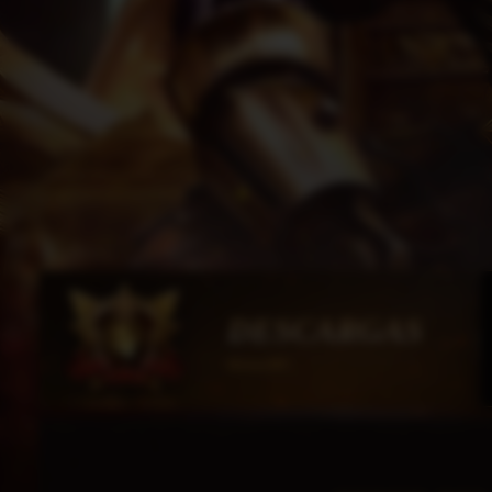
DESCARGAS
HorusMU