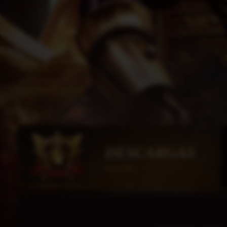
DESCARGAS
HorusMU