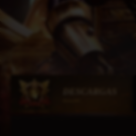
DESCARGAS
HorusMU