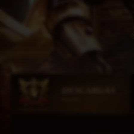
DESCARGAS
HorusMU