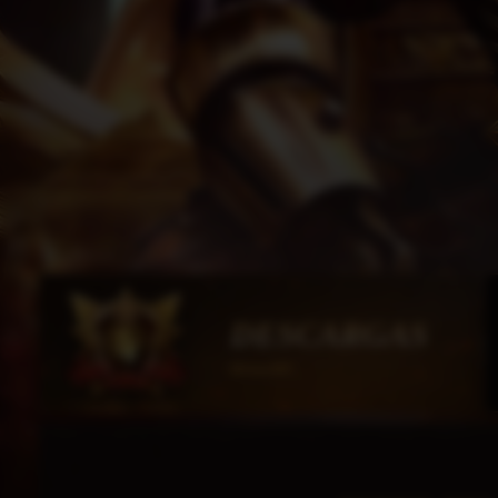
DESCARGAS
HorusMU