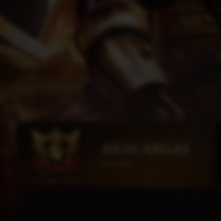
DESCARGAS
HorusMU